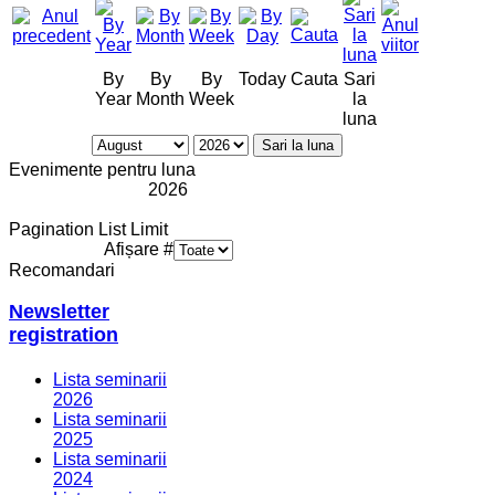
By
By
By
Today
Cauta
Sari
Year
Month
Week
la
luna
Sari la luna
Evenimente pentru luna
2026
Pagination List Limit
Afișare #
Recomandari
Newsletter
registration
Lista seminarii
2026
Lista seminarii
2025
Lista seminarii
2024