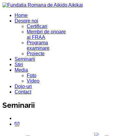
Home
Despre noi
Certificari
Membri de onoare
ai FRAA
Programa
examinare
Proiecte
Seminarii
Stiri
Media
Foto
Video
Dojo-uri
Contact
Seminarii